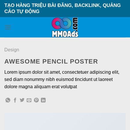
Skip
TẠO HÀNG TRIỆU BÀI ĐĂNG, BACKLINK, QUẢNG
to
CÁO TỰ ĐỘNG
content
Design
AWESOME PENCIL POSTER
Lorem ipsum dolor sit amet, consectetuer adipiscing elit,
sed diam nonummy nibh euismod tincidunt ut laoreet
dolore magna aliquam erat volutpat