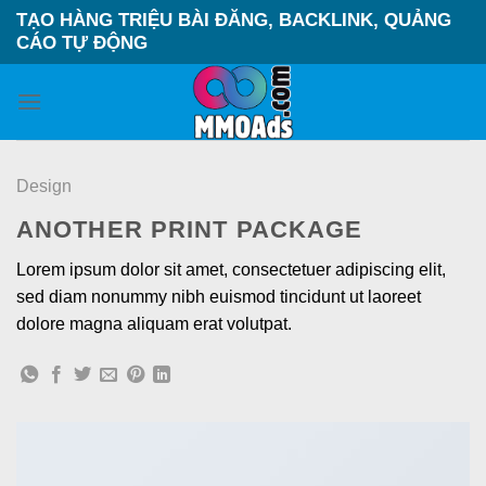
Skip
TẠO HÀNG TRIỆU BÀI ĐĂNG, BACKLINK, QUẢNG
to
CÁO TỰ ĐỘNG
content
Design
ANOTHER PRINT PACKAGE
Lorem ipsum dolor sit amet, consectetuer adipiscing elit,
sed diam nonummy nibh euismod tincidunt ut laoreet
dolore magna aliquam erat volutpat.