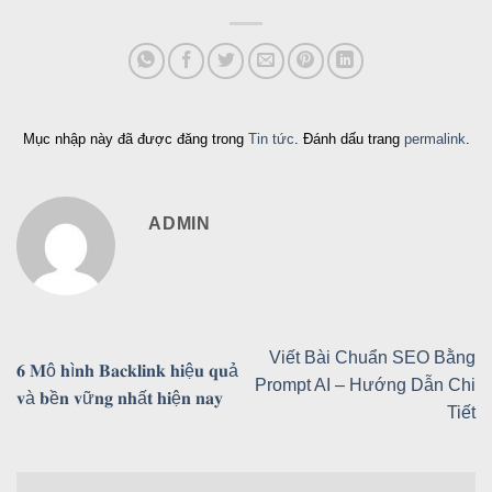
Mục nhập này đã được đăng trong
Tin tức
. Đánh dấu trang
permalink
.
ADMIN
Viết Bài Chuẩn SEO Bằng
𝟔 𝐌ô 𝐡ì𝐧𝐡 𝐁𝐚𝐜𝐤𝐥𝐢𝐧𝐤 𝐡𝐢ệ𝐮 𝐪𝐮ả
Prompt AI – Hướng Dẫn Chi
𝐯à 𝐛ề𝐧 𝐯ữ𝐧𝐠 𝐧𝐡ấ𝐭 𝐡𝐢ệ𝐧 𝐧𝐚𝐲
Tiết