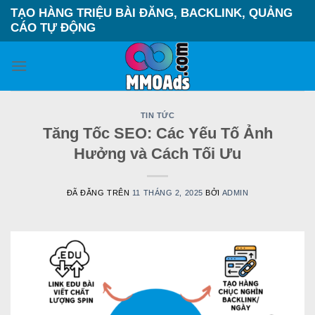
Chuyển
TẠO HÀNG TRIỆU BÀI ĐĂNG, BACKLINK, QUẢNG
đến
CÁO TỰ ĐỘNG
nội
dung
TIN TỨC
Tăng Tốc SEO: Các Yếu Tố Ảnh
Hưởng và Cách Tối Ưu
ĐÃ ĐĂNG TRÊN
11 THÁNG 2, 2025
BỞI
ADMIN