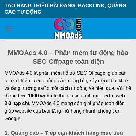
Chuyển
TẠO HÀNG TRIỆU BÀI ĐĂNG, BACKLINK, QUẢNG
đến
CÁO TỰ ĐỘNG
nội
dung
MMOAds 4.0 – Phần mềm tự động hóa
SEO Offpage toàn diện
MMOAds 4.0 là phần mềm hỗ trợ SEO Offpage, giúp bạn
tối ưu chiến lược quảng cáo, đăng bài, xây dựng backlink
và tăng trưởng traffic một cách tự động và hiệu quả. Với hệ
thống hơn
1000 website
thuộc các danh mục
.edu, web
2.0, tạp chí
, MMOAds 4.0 mang đến giải pháp toàn diện
giúp website của bạn tăng thứ hạng nhanh chóng trên
Google.
1. Quảng cáo – Tiếp cận khách hàng mục tiêu